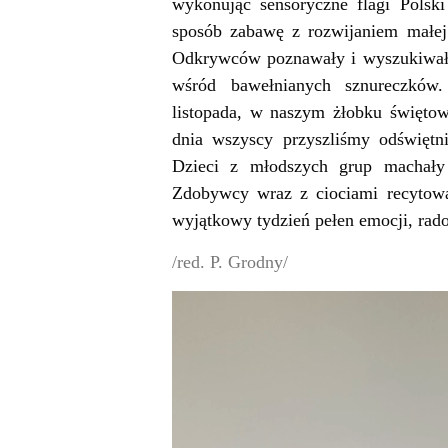
wykonując sensoryczne flagi Polsk
sposób zabawę z rozwijaniem małej 
Odkrywców poznawały i wyszukiwał
wśród bawełnianych sznureczków.
listopada, w naszym żłobku świętow
dnia wszyscy przyszliśmy odświętni
Dzieci z młodszych grup machały
Zdobywcy wraz z ciociami recytowal
wyjątkowy tydzień pełen emocji, rad
/red. P. Grodny/
Odtwarzacz
video