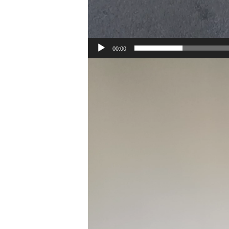
00:00
Odtwarzacz
video