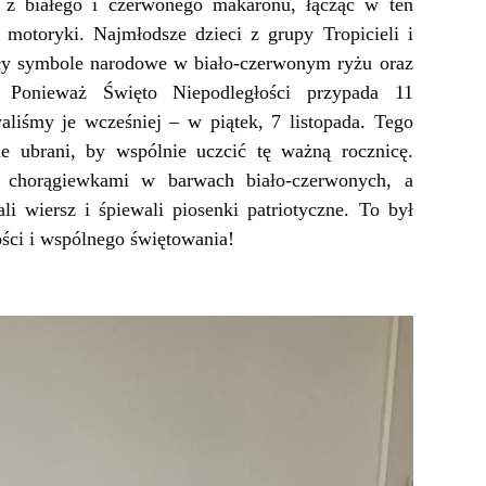
i z białego i czerwonego makaronu, łącząc w ten
motoryki. Najmłodsze dzieci z grupy Tropicieli i
y symbole narodowe w biało-czerwonym ryżu oraz
 Ponieważ Święto Niepodległości przypada 11
aliśmy je wcześniej – w piątek, 7 listopada. Tego
e ubrani, by wspólnie uczcić tę ważną rocznicę.
 chorągiewkami w barwach biało-czerwonych, a
i wiersz i śpiewali piosenki patriotyczne. To był
ości i wspólnego świętowania!