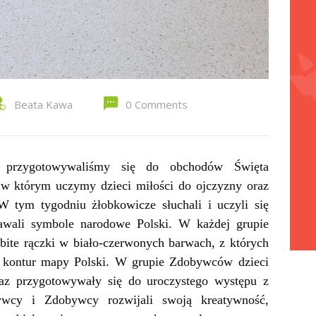
Beata Kawa
0 Comments
przygotowywaliśmy się do obchodów Święta
 w którym uczymy dzieci miłości do ojczyzny oraz
 W tym tygodniu żłobkowicze słuchali i uczyli się
nawali symbole narodowe Polski. W każdej grupie
dbite rączki w biało-czerwonych barwach, z których
ły kontur mapy Polski. W grupie Zdobywców dzieci
raz przygotowywały się do uroczystego występu z
rywcy i Zdobywcy rozwijali swoją kreatywność,