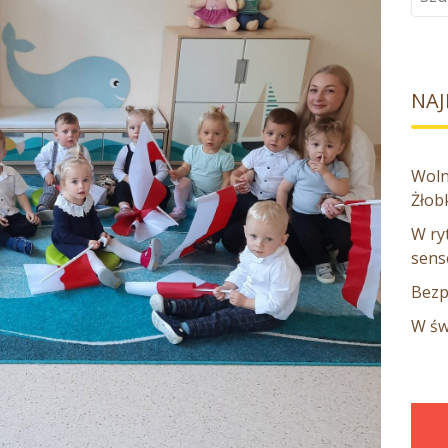
dla:
NAJ
Woln
Żłob
W ryt
sens
Bezp
W św