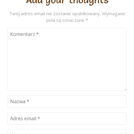
małych i
dużych
Twój adres email nie zostanie opublikowany.
Wymagane
pola są oznaczone
*