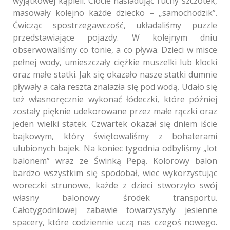
wyjątkowej kąpieli. Ciocie naśladując ruchy szczotek,
masowały kolejno każde dziecko – „samochodzik”.
Ćwicząc spostrzegawczość, układaliśmy puzzle
przedstawiające pojazdy. W kolejnym dniu
obserwowaliśmy co tonie, a co pływa. Dzieci w misce
pełnej wody, umieszczały ciężkie muszelki lub klocki
oraz małe statki. Jak się okazało nasze statki dumnie
pływały a cała reszta znalazła się pod wodą. Udało się
też własnoręcznie wykonać łódeczki, które później
zostały pięknie udekorowane przez małe rączki oraz
jeden wielki statek. Czwartek okazał się dniem iście
bajkowym, który świętowaliśmy z bohaterami
ulubionych bajek. Na koniec tygodnia odbyliśmy „lot
balonem” wraz ze Świnką Pepą. Kolorowy balon
bardzo wszystkim się spodobał, wiec wykorzystując
woreczki strunowe, każde z dzieci stworzyło swój
własny balonowy środek transportu.
Całotygodniowej zabawie towarzyszyły jesienne
spacery, które codziennie uczą nas czegoś nowego.