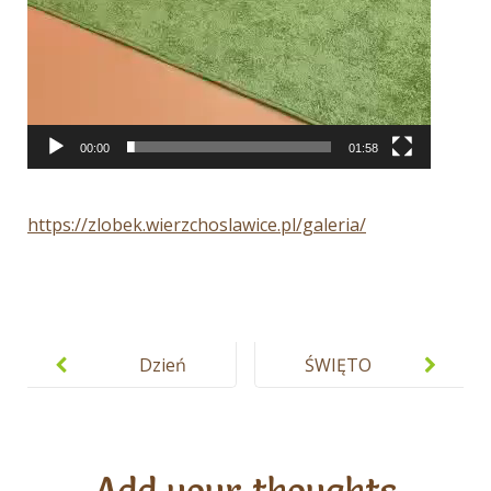
00:00
01:58
https://zlobek.wierzchoslawice.pl/galeria/
Nawigacja
wpisu
Dzień
ŚWIĘTO
Postaci z
NIEPODLEGŁ
Bajek –
OŚCI
święto dla
Add your thoughts