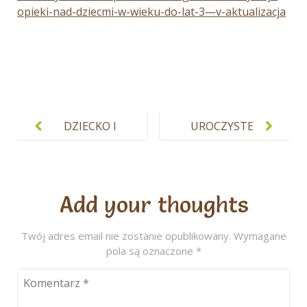
opieki-nad-dziecmi-w-wieku-do-lat-3—v-aktualizacja
Nawigacja
wpisu
DZIECKO I
UROCZYSTE
JEGO PRAWA
PASOWANIE
NA
ŻŁOBKOWIC
Add your thoughts
ZA
Twój adres email nie zostanie opublikowany.
Wymagane
pola są oznaczone
*