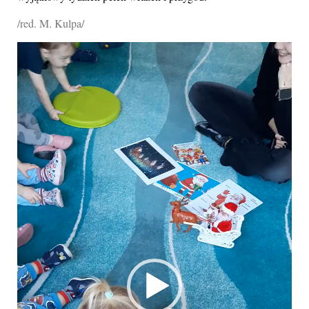
/red. M. Kulpa/
Odtwarzacz
video