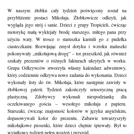
W naszym żłobku cały tydzień poświęcony został na
przybliżenie postaci Mikołaja. Żłobkowicze odkryli, jak
wygląda jego strój i sanie. Dzieci z grupy Tropicieli, ćwicząc
motorykę małą wyklejały brodę starszego, miłego pana przy
użyciu waty. W trosce o staruszka karmili go z pudełka
ciasteczkami. Rozwijając zmysł dotyku i wzroku maluszki
pokonywały „mikołajową drogę” – tor przeszkód, jak również
szukały prezentów o różnych fakturach ukrytych w worku.
Grupa Odkrywców stworzyła własny kalendarz adwentowy,
który codziennie odkrywa nowe zadania do wykonania. Dzieci
wykonały listy do św. Mikołaja, które następnie zawisły w
żłobkowej galerii. Tydzień zakończyły sensoryczną pracą
plastyczną. Zdobywcy wykonali niespodziankę dla
oczekiwanego gościa – wesołego mikołaja z papieru.
Starszaki, ćwicząc znajomość kolorów w języku angielskim,
dopasowywali kolor do prezentu. Zabawie towarzyszyły
mikołajkowe piosenki, które dzieci chętnie śpiewały. Był to
wyjątkowy tydzień pełen wrażeń i przygód.