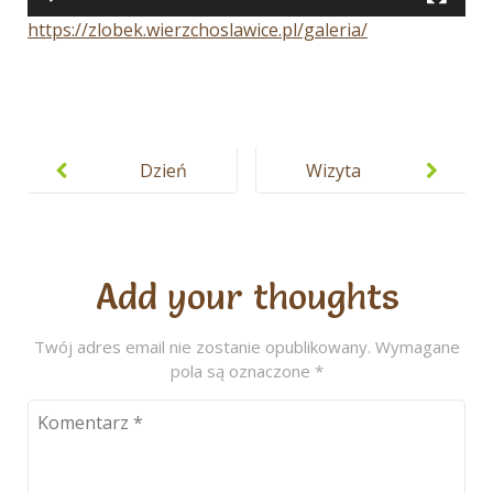
https://zlobek.wierzchoslawice.pl/galeria/
Nawigacja
wpisu
Dzień
Wizyta
Pluszowego
Świętego
Misia
Mikołaja
Add your thoughts
Twój adres email nie zostanie opublikowany.
Wymagane
pola są oznaczone
*