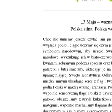
„3 Maja – ważna 
Polska silna, Polska w
Choć nie umiemy jeszcze czytać, ani pi
wygląda godło i ciągle uczymy się czym je
symbolom narodowym, aby uczcić Święt
narodowe, wyszukując ich w biało-czerwon
kwiatami zebranymi podczas spaceru oraz b
galaretki i bitej śmietany, układając je n
upamiętniającej Święto Konstytucji. Odk
między innymi układając serce z flag i two
godła Polski w naszej własnej aranżacji. 
wspólnie sensoryczną flagę Polski z użyci
galowo, obejrzeliśmy teatrzyk kukiełkowy
następnie, wspólnie machaliśmy flagami do
dostępnymi w sali białymi i czerwonymi z