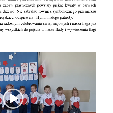
as zabaw plastycznych powstały piękne kwiaty w barwach
e drzewo. Nie zabrakło również symbolicznego przemarszu
tórej dzieci odśpiewały „Hymn małego patrioty.”
na radosnym celebrowaniu świąt majowych i nasza flaga już
 wszystkich do pójścia w nasze ślady i wywieszenia flagi