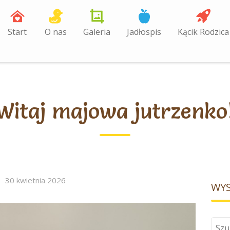
Start
O nas
Galeria
Jadłospis
Kącik Rodzica
Witaj majowa jutrzenko
30 kwietnia 2026
WYS
Szuk