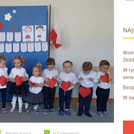
dla:
NAJ
Woln
Żłob
W ryt
sens
Bezp
W św
Beata Kawa
0 Comments