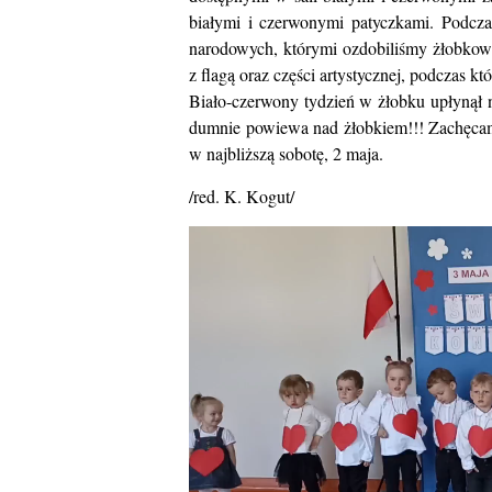
białymi i czerwonymi patyczkami. Podcz
narodowych, którymi ozdobiliśmy żłobkow
z flagą oraz części artystycznej, podczas k
Biało-czerwony tydzień w żłobku upłynął 
dumnie powiewa nad żłobkiem!!! Zachęcamy
w najbliższą sobotę, 2 maja.
/red. K. Kogut/
Odtwarzacz
video