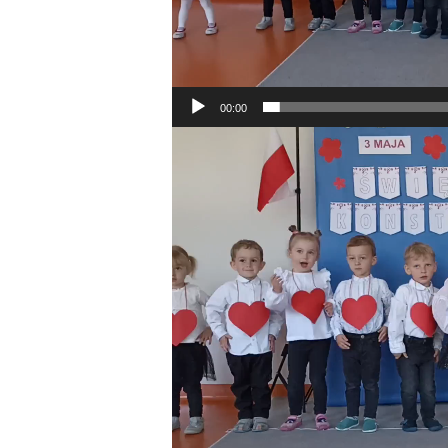
00:00
Odtwarzacz
video