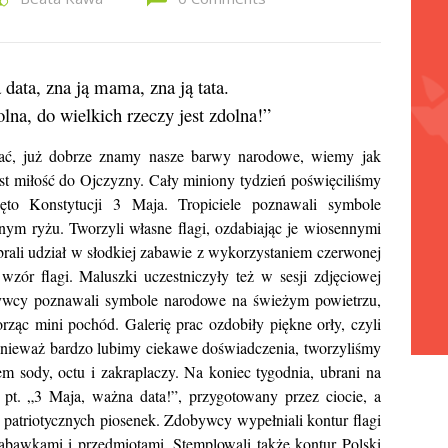
data, zna ją mama, zna ją tata.
olna, do wielkich rzeczy jest zdolna!”
sać, już dobrze znamy nasze barwy narodowe, wiemy jak
st miłość do Ojczyzny. Cały miniony tydzień poświęciliśmy
o Konstytucji 3 Maja. Tropiciele poznawali symbole
ym ryżu. Tworzyli własne flagi, ozdabiając je wiosennymi
rali udział w słodkiej zabawie z wykorzystaniem czerwonej
a wzór flagi. Maluszki uczestniczyły też w sesji zdjęciowej
rywcy poznawali symbole narodowe na świeżym powietrzu,
rząc mini pochód. Galerię prac ozdobiły piękne orły, czyli
Ponieważ bardzo lubimy ciekawe doświadczenia, tworzyliśmy
em sody, octu i zakraplaczy. Na koniec tygodnia, ubrani na
 pt. „3 Maja, ważna data!”, przygotowany przez ciocie, a
 patriotycznych piosenek. Zdobywcy wypełniali kontur flagi
abawkami i przedmiotami. Stemplowali także kontur Polski