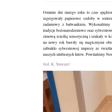
Ostatnie dni starego roku to czas spędz
segregowały papierowe ozdoby w sorterz
zadaniowy z bałwankiem. Wykonaliśmy 
tradycje bożonarodzeniowe oraz sylwestrowe
zimową ścieżkę sensoryczną i szukały w 
na nowy rok bawiły się magicznymi obra
zabrakło sylwestrowej imprezy ze świetl
naszych ulubionych hitów. Powitaliśmy N
/red. K. Stawarz/
Odtwarzacz
video