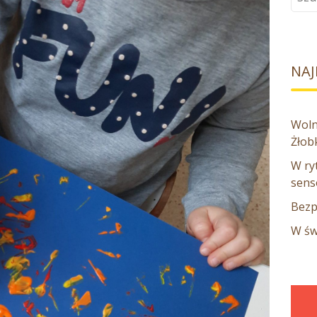
dla:
NAJ
Woln
Żłob
W ryt
sens
Bezp
W św