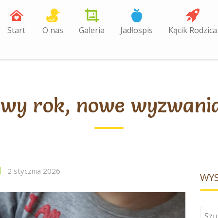
Start
O nas
Galeria
Jadłospis
Kącik Rodzica
wy rok, nowe wyzwan
2 stycznia 2026
WYS
Szuk