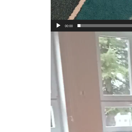
00:00
Odtwarzacz
video