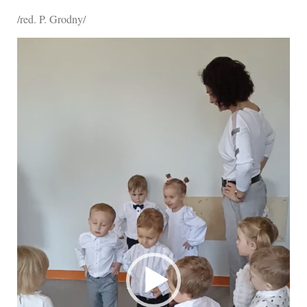
/red. P. Grodny/
Odtwarzacz
video