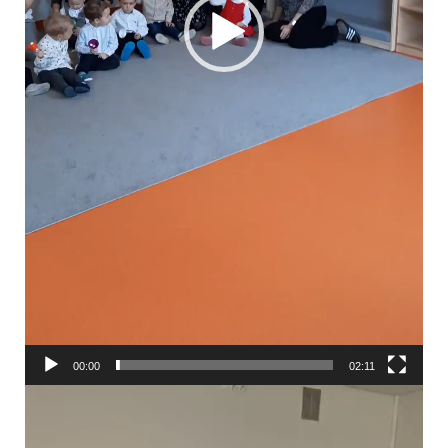
00:00
02:11
Odtwarzacz
video