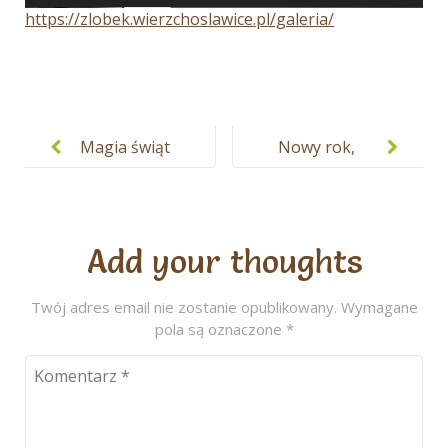
https://zlobek.wierzchoslawice.pl/galeria/
Nawigacja
wpisu
Magia świąt
Nowy rok,
w naszym
nowe
żłobku
wyzwania…
Add your thoughts
Twój adres email nie zostanie opublikowany.
Wymagane
pola są oznaczone
*